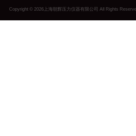
工控压力变送器
Copyright © 2026上海朝辉压力仪器有限公司 All Rights Res
流量计
沉降系统监测
在线浓度计
结构检测系列
矿用传感器
压力表系列
其他领域系列