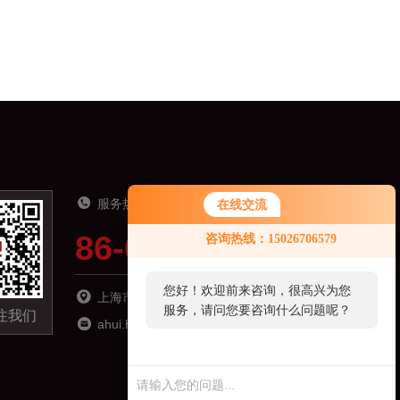
服务热线
在线交流
86-021-51691919
咨询热线：15026706579
您好！欢迎前来咨询，很高兴为您
上海市松江区南乐路1276弄115号8号楼6楼
服务，请问您要咨询什么问题呢？
注我们
ahui.hu@zhyqsensor.com