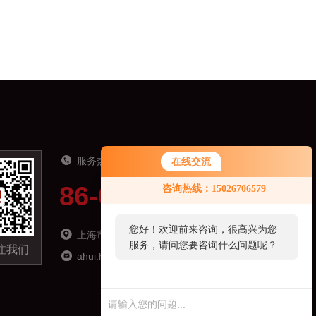
服务热线
在线交流
86-021-51691919
咨询热线：15026706579
您好！欢迎前来咨询，很高兴为您
上海市松江区南乐路1276弄115号8号楼6楼
服务，请问您要咨询什么问题呢？
注我们
ahui.hu@zhyqsensor.com