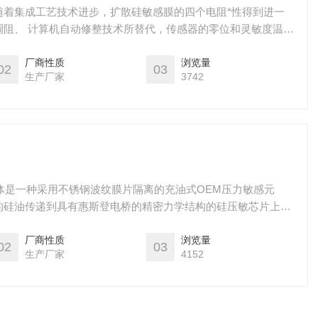
随着集成工艺技术进步，扩散硅敏感膜的四个电阻*性得到进一
调阻、 计算机自动修整技术所替代，传感器的零位和灵敏度温度
度也大幅度提高。
厂商性质
浏览量
02
03
生产厂家
3742
感器芯体是一种采用不锈钢波纹膜片隔离的充油式OEM压力敏感元
的硅油传递到具有惠斯登电桥的精密力学结构的硅压敏芯片上，
换，再通过一个定制的集成电路进行温度补偿和非线性修正并输
485协议的压力数据和温度数据。数字输出经过归一化，应用性强。
厂商性质
浏览量
02
03
生产厂家
4152