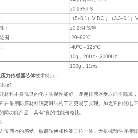
±0.25%FS
：
（5±0.1）V DC；（3.3±0.1）V
性：
±0.2%FS/年
范围：
-20~80℃
：
-40℃～125℃
10g，20Hz～2000Hz
100g，11ms
型压力传感器芯体
技术特点：
蚀性好
硅材料本身优良的化学防腐性能好，即使传感器受压面不隔离，
它在采用防腐材料隔离时结构工艺更易于实现。加之它的低电压
的同功能产品，具有*良的性能价格比。
高
力传感器的感受、敏感转换和检测三位一体，无机械动件连接转