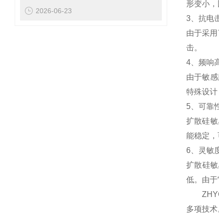
形变小，
2026-06-23
3、抗电
由于采用
击。
4、频响
由于敏感
特殊设计
5、可靠
扩散硅敏
能稳定，
6、灵敏
扩散硅敏
低。由于
ZHYQ
多项技术