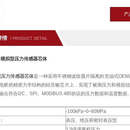
产
详情
/ PRODUCT DETAIL
T模拟型压力传感器芯体
型压力传感器芯体
是一种采用不锈钢波纹膜片隔离的充油式OE
电桥的精密力学结构的硅压敏芯片上，实现了被测压力和模拟信
输出符合I2C、SPI、MODBUS 485协议的压力数据和温度
术规格
-100kPa~0~60MPa
：
表压、绝压和密封表压型
1.5倍满量程压力