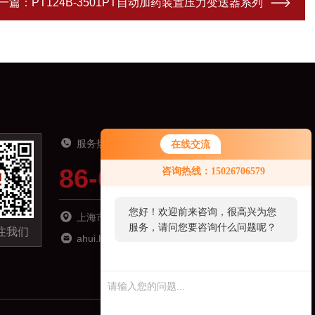
一篇：
PT124B-3501PT自动加药装置压力变送器系列
服务热线
在线交流
86-021-51691919
咨询热线：15026706579
您好！欢迎前来咨询，很高兴为您
上海市松江区南乐路1276弄115号8号楼6楼
服务，请问您要咨询什么问题呢？
注我们
ahui.hu@zhyqsensor.com