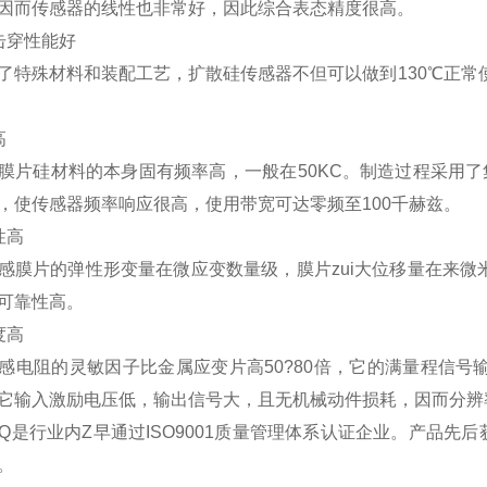
因而传感器的线性也非常好，因此综合表态精度很高。
击穿性能好
了特殊材料和装配工艺，扩散硅传感器不但可以做到130℃正常使
高
膜片硅材料的本身固有频率高，一般在50KC。制造过程采用
，使传感器频率响应很高，使用带宽可达零频至100千赫兹。
性高
感膜片的弹性形变量在微应变数量级，膜片zui大位移量在来微
可靠性高。
度高
感电阻的灵敏因子比金属应变片高50?80倍，它的满量程信号输
它输入激励电压低，输出信号大，且无机械动件损耗，因而分辨
是行业内Z早通过ISO9001质量管理体系认证企业。产品先后获
。