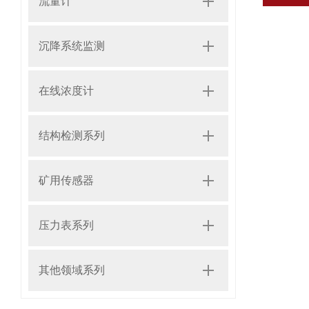
流量计
沉降系统监测
在线浓度计
结构检测系列
矿用传感器
压力表系列
其他领域系列