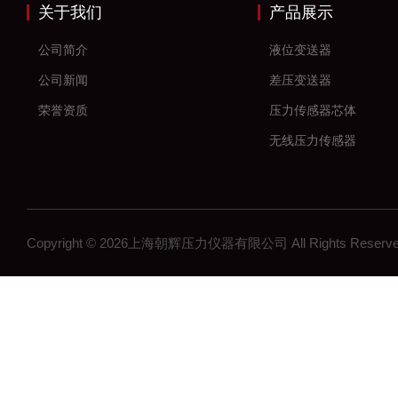
关于我们
产品展示
公司简介
液位变送器
公司新闻
差压变送器
荣誉资质
压力传感器芯体
无线压力传感器
差压传感器
无线压力变送器
工控压力变送器
Copyright © 2026上海朝辉压力仪器有限公司 All Rights Res
流量计
沉降系统监测
在线浓度计
结构检测系列
矿用传感器