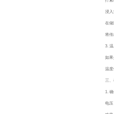
拧紧螺
浸入式
在储罐
将传感
3. 温
如果介
温度传
三、在
1. 确
电压：通