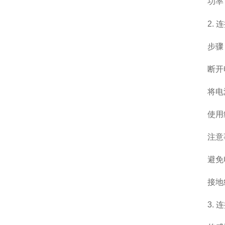
功率：
2. 连
步骤
断开电
将电源正
使用绝
注意
避免电
接地线
3. 连