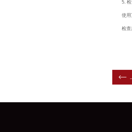
5. 检
使用万
检查所