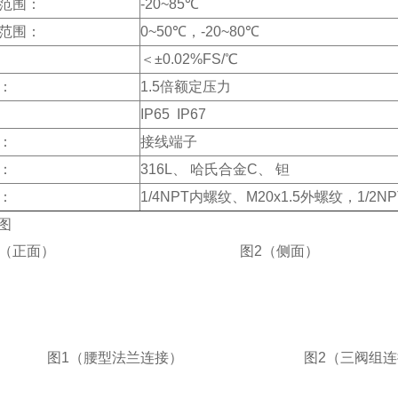
范围：
-20~85℃
范围：
0~50℃，-20~80℃
＜±0.02%FS/℃
：
1.5倍额定压力
IP65 IP67
：
接线端子
：
316L、 哈氏合金C、 钽
：
1/4NPT内螺纹、M20x1.5外螺纹，1/2
图
（正面） 图2（侧面）
（腰型法兰连接） 图2（三阀组连