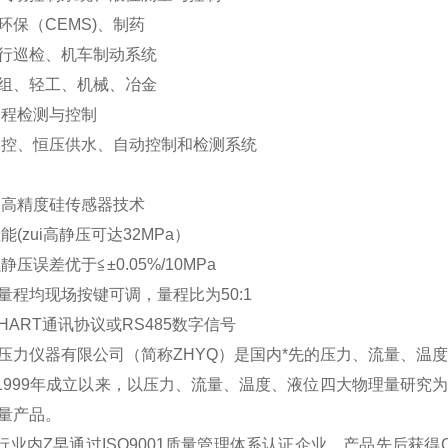
环保（CEMS)、制药
行巡检、机车制动系统
组、轻工、机械、冶金
过程检测与控制
自控、恒压供水、自动控制和检测系统
的高精度硅传感器技术
能(zui高静压可达32MPa）
静压误差优于≦±0.05%/10MPa
量程均现场按键可调，量程比为50:1
HART通讯协议或RS485数字信号
压力仪器有限公司（简称ZHYQ）是国内*先的压力、流量、温
自1999年成立以来，以压力、流量、温度、液位四大物理量研
量产品。
是行业内Z早通过ISO9001质量管理体系认证企业。产品先后获得