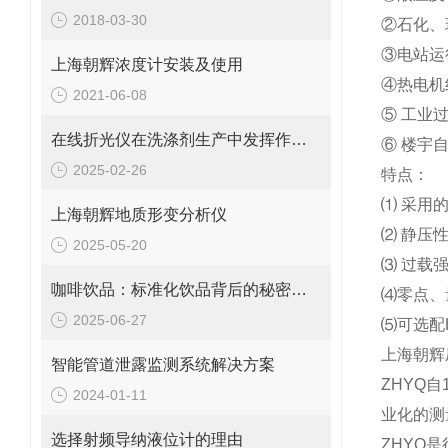
2018-03-30
②石化、
③电站运
上海朝辉浓度计安装及使用
④热电机
2021-06-08
⑤ 工业
在线折光仪在洗涤剂生产中发挥作用吗？如何发挥作用？
⑥ 楼宇
2025-02-26
特点：
⑴ 采用
上海朝辉地质形变分析仪
⑵ 静压性
2025-05-20
⑶ 过载强
咖啡饮品：标准化饮品背后的秘密仪器——浓度计
⑷零点、
2025-06-27
⑸可选配
上海朝辉
智能管道泄露监测系统解决方案
ZHYQ
2024-01-11
业化的测
选择射频导纳液位计的理由
ZHYQ