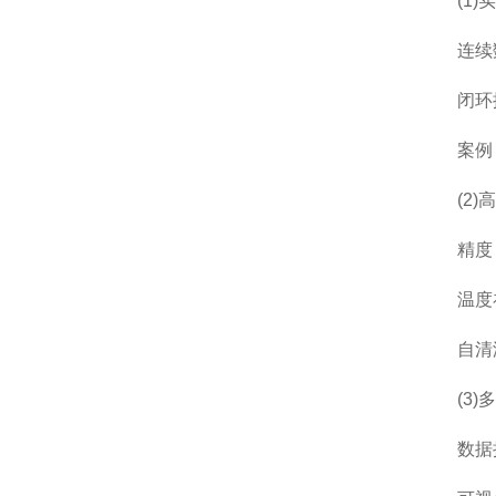
(1)实
连续数
闭环控制
案例：
(2)高
精度：典
温度补偿
自清洁
(3)多
数据接口