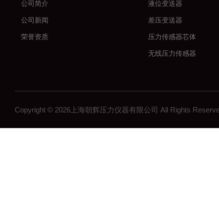
公司简介
液位变送器
公司新闻
差压变送器
荣誉资质
压力传感器芯体
无线压力传感器
差压传感器
无线压力变送器
工控压力变送器
Copyright © 2026上海朝辉压力仪器有限公司 All Rights Res
流量计
沉降系统监测
在线浓度计
结构检测系列
矿用传感器
压力表系列