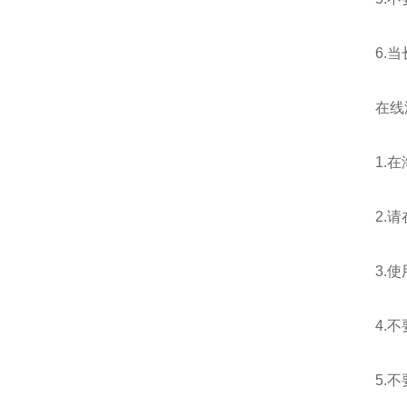
6.当
在线
1.在海
2.请
3.使用
4.不
5.不