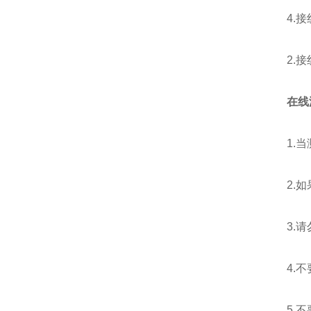
4.接
2.接线
在线
1.当测
2.如果
3.请
4.不要
5.不