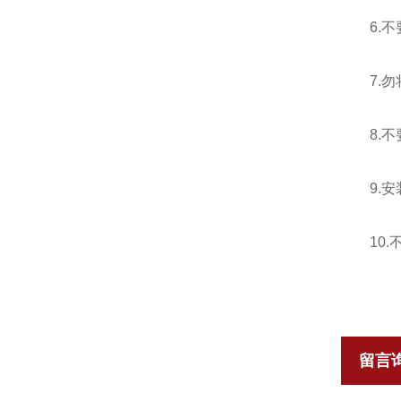
6.不要
7.勿将
8.不
9.安装
10.不
留言