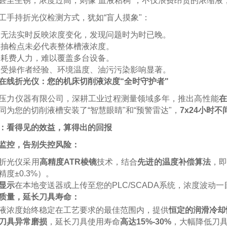
甚至生锈；浓度过高，则像“血液粘稠"，不仅浪费昂贵的浓缩
工手持折光仪检测方式，犹如“盲人摸象"：
无法实时反映浓度变化，发现问题时为时已晚。
抽检点未必代表整体槽液浓度。
耗费人力，难以覆盖多台设备。
受操作者经验、环境温度、油污污染影响显著。
在线折光仪：您的机床切削液浓度“全时守护者"
压力仪器有限公司，深耕工业过程测量领域多年，推出高性能
在
同为您的切削液槽安装了“智慧眼睛"和“预警雷达"，
7x24小时不
：看得见的效益，算得出的回报
监控，告别失控风险：
折光仪采用
高精度ATR棱镜
技术，结合
先进的温度补偿算法
，
度±0.
3
%）。
显示
在本地变送器或上传至您的PLC/SCADA系统，浓度波动
质量，延长刀具寿命：
液浓度始终稳定在工艺要求的最佳范围内，提供
恒定的润滑冷却
刀具异常磨损
，延长刀具使用寿命
高达15%-30%
，大幅降低刀