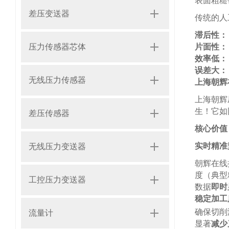
表面粗糙
差压变送器
传统的人
滞后性：
压力传感器芯体
片面性：
效率低：
误差大：
无线压力传感器
上海朝辉
上海朝辉
生！它如
差压传感器
核心价值
实时精准
无线压力变送器
朝辉在线
度（典型精
工控压力变送器
数据
即时
稳定加工
确保切削
流量计
显著
减少