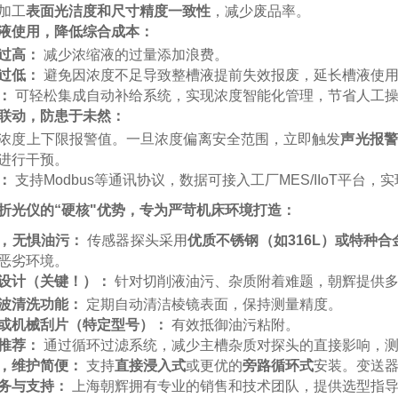
加工
表面光洁度和尺寸精度一致性
，减少废品率。
液使用，降低综合成本：
过高：
减少浓缩液的过量添加浪费。
过低：
避免因浓度不足导致整槽液提前失效报废，延长槽液使
：
可轻松集成自动补给系统，实现浓度智能化管理，节省人工
联动，防患于未然：
浓度上下限报警值。一旦浓度偏离安全范围，立即触发
声光报警
进行干预。
：
支持Modbus等通讯协议，数据可接入工厂MES/IIoT平台，实
折光仪的“硬核"优势，专为严苛机床环境打造：
，无惧油污：
传感器探头采用
优质不锈钢（如316L）或特种合
恶劣环境。
设计（关键！）：
针对切削液油污、杂质附着难题，朝辉提供
波清洗功能：
定期自动清洁棱镜表面，保持测量精度。
或机械刮片（特定型号）：
有效抵御油污粘附。
推荐：
通过循环过滤系统，减少主槽杂质对探头的直接影响，
，维护简便：
支持
直接浸入式
或更优的
旁路循环式
安装。变送
务与支持：
上海朝辉拥有专业的销售和技术团队，提供选型指导