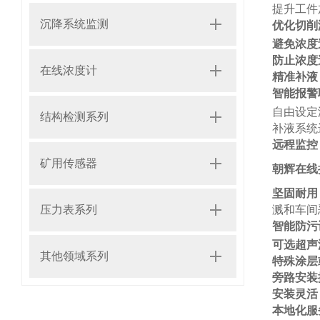
提升工件
沉降系统监测
优化切削
避免浓度
防止浓度
在线浓度计
精准补液
智能报警
自由设定
结构检测系列
补液系统
远程监控
矿用传感器
朝辉在线
坚固耐用
压力表系列
溅和车间
智能防污
可选超声
其他领域系列
特殊涂层
旁路安装
安装灵活
本地化服