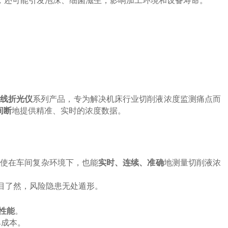
液，还可能引发泡沫、细菌滋生，影响加工环境和设备寿命。
线折光仪
系列产品，专为解决机床行业切削液浓度监测痛点而
间断
地提供精准、实时的浓度数据。
即使在车间复杂环境下，也能
实时、连续、准确
地测量切削液浓
一目了然，风险隐患无处遁形。
性能
。
具成本。