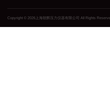
无线压力变送器
工控压力变送器
Copyright © 2026上海朝辉压力仪器有限公司 All Rights Res
流量计
沉降系统监测
在线浓度计
结构检测系列
矿用传感器
压力表系列
其他领域系列