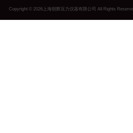
工控压力变送器
Copyright © 2026上海朝辉压力仪器有限公司 All Rights Res
流量计
沉降系统监测
在线浓度计
结构检测系列
矿用传感器
压力表系列
其他领域系列