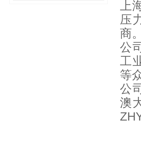
上
压
商
公
工
等
公
澳
ZH