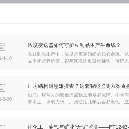
浓度变送器如何守护豆制品生产生命线？
在豆制品生产中，浓度是贯穿始终的核心命脉。
6-4-10
品率和营养价值，都与浆液浓度紧密挂钩。传统
易造成批次间质量不稳定、原料浪费甚至产品不
众多豆制品企业的“智能管家”，以高精度、全天
把控，为生产标准化、智能化保驾护航。口感与
厂房结构隐患难排查？这套智能监测方案直
低，则豆...
沿海厂房常见的安全痛点软土地基易沉降、不均
6-3-20
冲填土，承载力低，厂房使用几年后容易出现：
高、降水/潮汐影响大潮汐涨落、雨季水位变化会
园区、填海区域厂房普遍存在后期缓慢沉降。一体式沉降
护·耐盐雾、耐潮湿、耐腐蚀·免维护、寿命长非常
让化工、油气与矿业“无忧”监测——PT124B