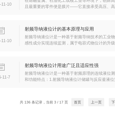
在熔融金属、石油化工或核工业等环境下，朝辉
-11-10
且最重要的零件便是膜片——它直接承受高压、高温
是高温熔体压力变送器？为什么膜片如此重要？工
熔融金属、石油液体或含酸碱的蒸汽）压在其上
测量。挑战：高温（300°C，有时可达800–1000°
射频导纳液位计的基本原理与应用
射频导纳液位计是一种基于射频导纳技术的工业物
-11-10
感性成分实现连续监测，属于电容式物位计的升
纳液位计基本原理：1.射频导纳技术：导纳的含
成分综合而成，而射频即高频无线电波谱，所以射
量：当电极或探头插入到容器或槽中的液体时，电极
射频导纳液位计用途广泛且适应性强
射频导纳液位计是一种基于射频原理的连续液位
5-11-7
和功能特点：1.射频导纳液位计储罐与反应釜液
釜，可实时测量液体、浆料或颗粒状介质的液位
触式测量，避免介质腐蚀传感器。支持高温（如蒸
800℃，满足复杂工业需求。2.界面检测与分界识
共 136 条记录，当前 3 / 17 页
首页
上一页
下