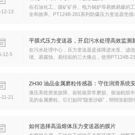
在石油化工、煤矿矿井、电力锅炉等易燃易爆的
-12-13
全和效率。PT124B-281系列防爆压力变送
类严苛环境的理想选择。本文将从产品核心亮点
面解读这款工业压力测量“安全卫士”。一、核心
备ExiaIICT4本质安全防爆等级，可直接应用于
平膜式压力变送器，开启污水处理高效监测
在污水处理中心，压力变送器是保障进水泵、滤池
5-12-5
堵、易腐蚀、易结垢的三大痛点，使用PT124B-
直接接触介质，纤维、砂石一冲即掉，解决堵塞漂移.
碱，极大的增加压力变送器的寿命。漏点监测不再迷
据准确和实时的纳入集成工艺系统。从此，我们将告
ZH30 油品金属磨粒传感器：守住润滑系统安
液压系统突发故障、齿轮箱异常磨损、柴油机组半
-11-21
见的金属磨粒。它们如同“隐形沙砾”，悄悄加剧
ZH30油品金属磨粒传感器，专为守护润滑系统
测，隐患早预警铁磁性磨粒全捕捉，采用双反向电
颗粒（500μm）全覆盖，分辨率低至0.1%，不
如何选择高温熔体压力变送器的膜片