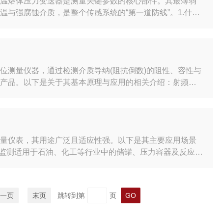
高温熔体压力变送器是测量关键参数的核心部件。其最薄弱
与强腐蚀介质，是整个传感系统的“第一道防线”。1.什么
作原理：膜片位于测量腔（或称“气室”）前方，当介质（如
时，膜片产生形变。该形变被转换为电信号，从而实现压力
C）。高压（1030MPa或更高）。强...
位测量仪器，通过检测介质导纳(阻抗倒数)的阻性、容性与
级产品。以下是关于其基本原理与应用的相关介绍：射频导
义为电学中阻抗的倒数，它由电阻性成分、电容性成分、感性
频导纳技术可以理解为用高频无线电波测量导纳。2.电容测
与液体之间的电容会随着液位高度的变化而变化。导...
测量仪表，其用途广泛且适应性强。以下是其主要应用场景
位监测适用于石油、化工等行业中的储罐、压力容器及反应
高度。例如，在炼油厂原油储罐中，通过顶部安装实现非接
汽环境）、高压（可达35MPa）工况，部分型号耐温高达
别能精准区分两种不同密度的液体（如油水分离），通过...
一页
末页
跳转到第
页