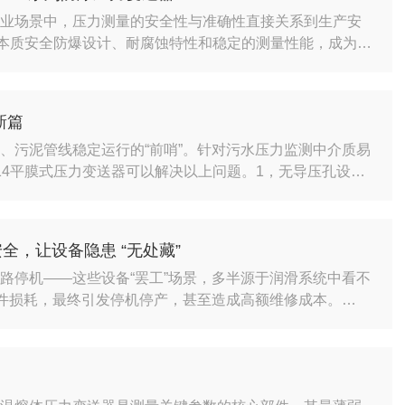
工业场景中，压力测量的安全性与准确性直接关系到生产安
器凭借本质安全防爆设计、耐腐蚀特性和稳定的测量性能，成为这
、适用场景、技术参数、安装使用注意事项等方面，为你全
亮点：适配严苛环境的硬实力-本质安全防爆，安全：产品具
含有甲烷、乙烷、氢气等多种易燃易爆气体的...
新篇
、污泥管线稳定运行的“前哨”。针对污水压力监测中介质易
214平膜式压力变送器可以解决以上问题。1，无导压孔设计
2，哈氏合金C276+PTFE双涂层膜片，耐硫化氢、耐强
茫。3，标准化输出，直接接入PLC或SCADA系统，数
别维护成本高、停机时间长，对...
全，让设备隐患 “无处藏”
路停机——这些设备“罢工”场景，多半源于润滑系统中看不
部件损耗，最终引发停机停产，甚至造成高额维修成本。
安全而来，用智能监测筑牢设备防护墙。核心优势：精准监
磁线圈+磁场补偿算法，持续吸附流经探头的金属磨粒，细
让任何磨损隐患漏网。自清洁循环更省心，吸附颗粒达...