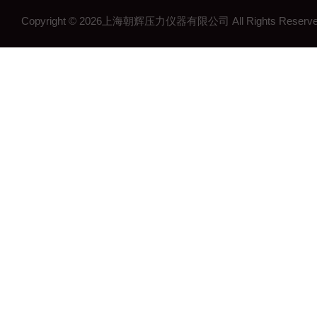
工控压力变送器
Copyright © 2026上海朝辉压力仪器有限公司 All Rights Res
流量计
沉降系统监测
在线浓度计
结构检测系列
矿用传感器
压力表系列
其他领域系列