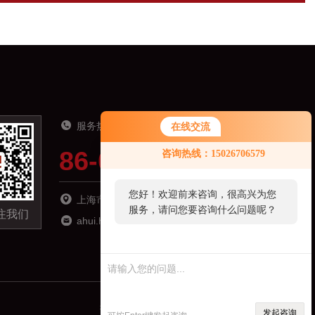
服务热线
在线交流
86-021-51691919
咨询热线：15026706579
您好！欢迎前来咨询，很高兴为您
上海市松江区南乐路1276弄115号8号楼6楼
服务，请问您要咨询什么问题呢？
注我们
ahui.hu@zhyqsensor.com
技术支持：
制药网
管理登录
sitemap.xml
发起咨询