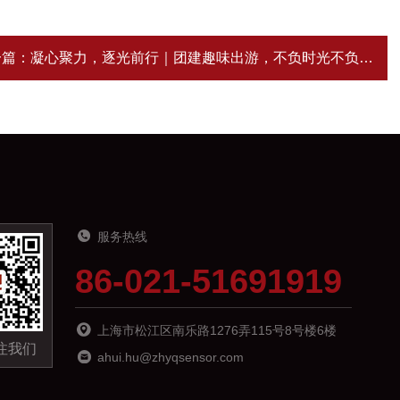
一篇：
凝心聚力，逐光前行｜团建趣味出游，不负时光不负韶华
服务热线
86-021-51691919
上海市松江区南乐路1276弄115号8号楼6楼
注我们
ahui.hu@zhyqsensor.com