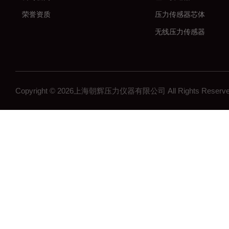
荣誉资质
压力传感器芯体
无线压力传感器
差压传感器
无线压力变送器
工控压力变送器
Copyright © 2026上海朝辉压力仪器有限公司 All Rights Res
流量计
沉降系统监测
在线浓度计
结构检测系列
矿用传感器
压力表系列
其他领域系列