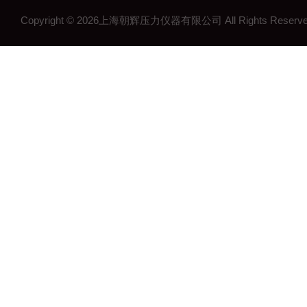
工控压力变送器
Copyright © 2026上海朝辉压力仪器有限公司 All Rights Res
流量计
沉降系统监测
在线浓度计
结构检测系列
矿用传感器
压力表系列
其他领域系列