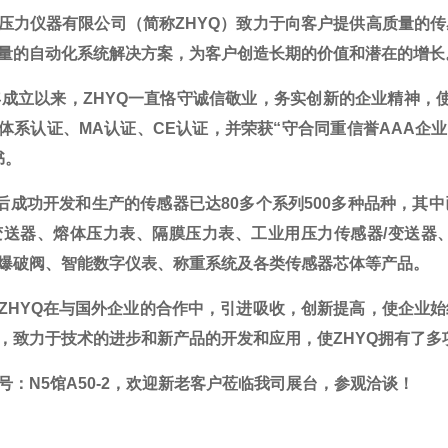
压力仪器有限公司（简称
ZHYQ
）致力于向客户提供高质量的传
量的自动化系统解决方案，为客户创造长期的价值和潜在的增长
年成立以来，
ZHYQ
一直恪守诚信敬业，务实创新的企业精神，使
体系认证、
MA
认证、
CE
认证，并荣获“守合同重信誉
AAA
企业
书。
后成功开发和生产的传感器已达
80
多个系列
500
多种品种，其中
变送器、熔体压力表、隔膜压力表、工业用压力传感器
/
变送器
爆破阀、智能数字仪表、称重系统及各类传感器芯体等产品。
ZHYQ
在与国外企业的合作中，引进吸收，创新提高，使企业始
，致力于技术的进步和新产品的开发和应用，使
ZHYQ
拥有了多
号：
N5
馆
A50-2
，欢迎新老客户莅临我司展台，参观洽谈！