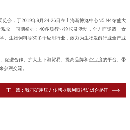
展览会，于
2019
年
9
月
24-26
日在上海新博览中心
N5 N4
馆盛大
业观众，同期举办：
40
多场行业论坛及活动，全方面邀请：食
学、生物饲料等
30
多个应用行业，致力为生物发酵行业全产业
、促进合作、扩大上下游贸易、提高品牌和企业度的平台。带
来参观交流。
下一篇：
我司矿用压力传感器顺利取得防爆合格证