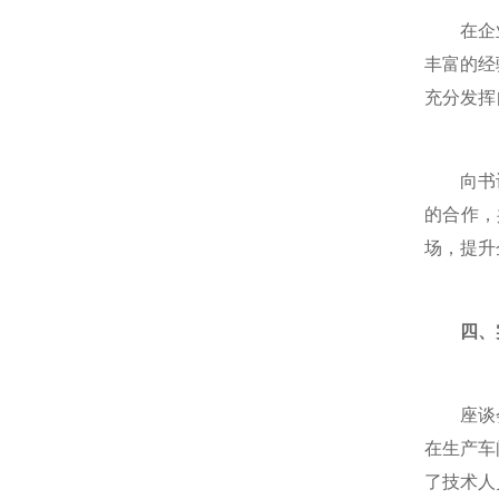
在企业发
丰富的经
充分发挥
向书记还
的合作，
场，提升
四、
座谈会结
在生产车
了技术人