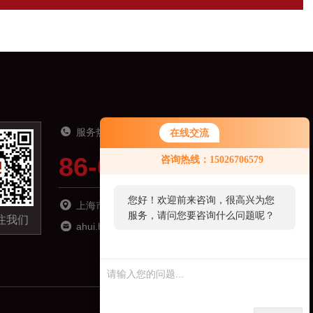
服务热线
在线交流
86-021-51691919
咨询热线：15026706579
您好！欢迎前来咨询，很高兴为您
上海市松江区南乐路1276弄115号8号楼6楼
服务，请问您要咨询什么问题呢？
注我们
ahui.hu@zhyqsensor.com