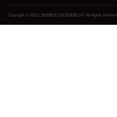
无线压力变送器
工控压力变送器
Copyright © 2026上海朝辉压力仪器有限公司 All Rights Res
流量计
沉降系统监测
在线浓度计
结构检测系列
矿用传感器
压力表系列
其他领域系列