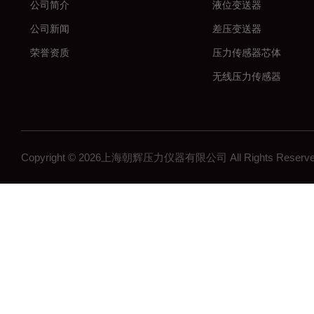
公司简介
液位变送器
公司新闻
差压变送器
荣誉资质
压力传感器芯体
无线压力传感器
差压传感器
无线压力变送器
工控压力变送器
Copyright © 2026上海朝辉压力仪器有限公司 All Rights Res
流量计
沉降系统监测
在线浓度计
结构检测系列
矿用传感器
压力表系列