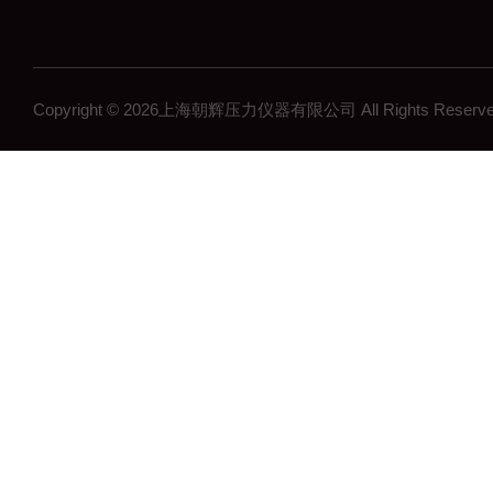
差压传感器
无线压力变送器
工控压力变送器
Copyright © 2026上海朝辉压力仪器有限公司 All Rights Res
流量计
沉降系统监测
在线浓度计
结构检测系列
矿用传感器
压力表系列
其他领域系列