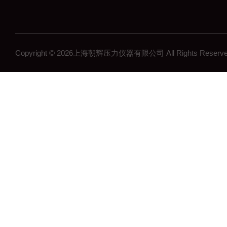
差压传感器
无线压力变送器
工控压力变送器
Copyright © 2026上海朝辉压力仪器有限公司 All Rights Res
流量计
沉降系统监测
在线浓度计
结构检测系列
矿用传感器
压力表系列
其他领域系列