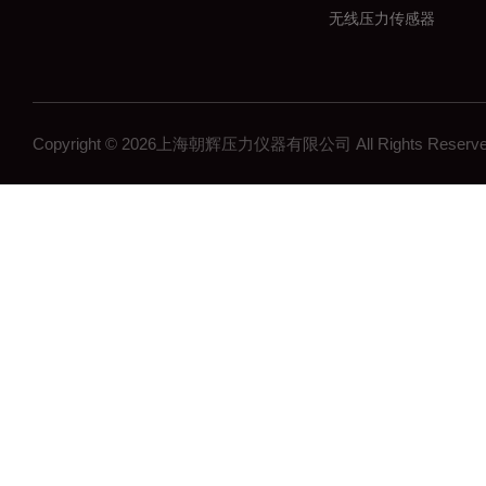
无线压力传感器
差压传感器
无线压力变送器
工控压力变送器
Copyright © 2026上海朝辉压力仪器有限公司 All Rights Res
流量计
沉降系统监测
在线浓度计
结构检测系列
矿用传感器
压力表系列
其他领域系列