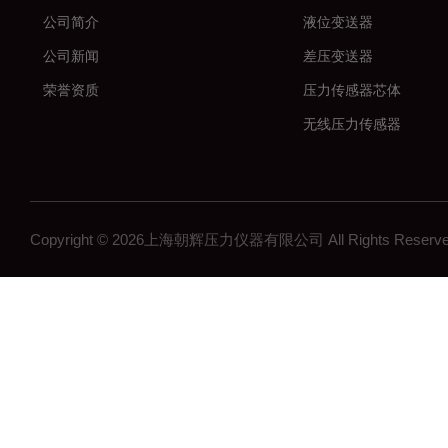
公司简介
液位变送器
公司新闻
差压变送器
荣誉资质
压力传感器芯体
无线压力传感器
差压传感器
无线压力变送器
工控压力变送器
Copyright © 2026上海朝辉压力仪器有限公司 All Rights Res
流量计
沉降系统监测
在线浓度计
结构检测系列
矿用传感器
压力表系列