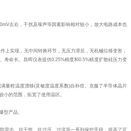
00mV左右，干扰及噪声等因素影响相对较小，放大电路成本也
元件上实现，无中间转换环节，无压力滞后，无机械位移变形，
命长。昌晖仪表提供0.25%精度和0.5%精度扩散硅压力变
满量程温度漂移(灵敏度温度系数)自补偿。克服了半导体晶片
较小的范围，拓宽了使用温区。
爆型产品。
防雷击、抗干扰、抗过压、过流等一系列保护手段，提高了可