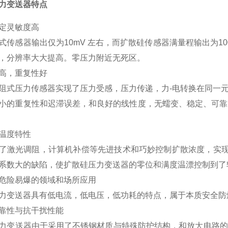
力变送器特点
定灵敏度高
式传感器输出仅为10mV 左右，而扩散硅传感器满量程输出为1
，分辨率大大提高。零压力附近无死区。
高，重复性好
阻式压力传感器实现了压力受感，压力传递，力-电转换在同一
小的重复性和迟滞误差，和良好的线性度，无蠕变、稳定、可靠、寿
温度特性
了激光调阻，计算机补偿等先进技术和巧妙控制扩散浓度，实现
系数大的缺陷，使扩散硅压力变送器的零位和满度温漂控制到了
危险易爆的领域和场所应用
力变送器具有低电流，低电压，低功耗的特点，属于本质安全防
靠性与抗干扰性能
力变送器由于采用了不锈钢材质与特殊防护结构，和放大电路的