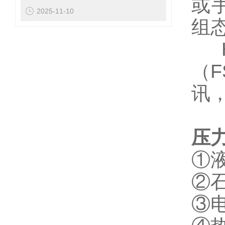
或
2025-11-10
组
H
（F
讯
压
①
②石
③