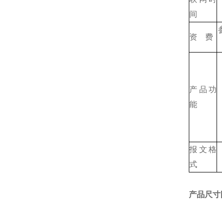
间
资 费
产品功
能
报文格
式
产品尺寸