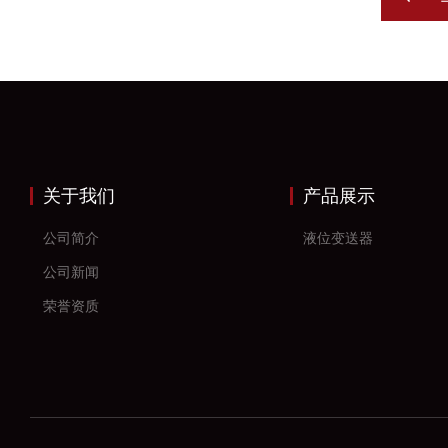
关于我们
产品展示
公司简介
液位变送器
公司新闻
荣誉资质