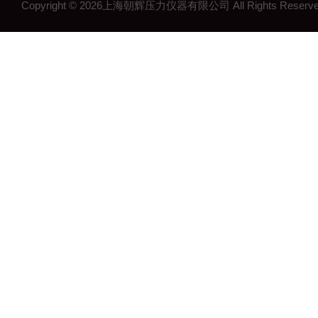
Copyright © 2026上海朝辉压力仪器有限公司 All Rights Res