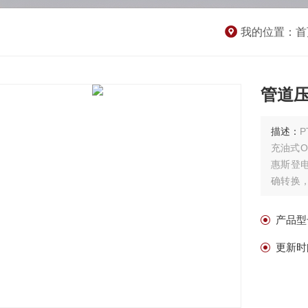
我的位置：
首
管道
描述：
充油式
惠斯登
确转换
I2C、
化，应
产品型
更新时