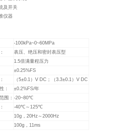
统及开关
准仪器
术规格
-100kPa~0~60MPa
：
表压、绝压和密封表压型
1.5
倍满量程压力
±
0.25%FS
：
（
5
±
0.1
）
V DC
；（
3.3
±
0.1
）
V DC
性：
±
0.2%FS/
年
范围：
-20~80
℃
：
-40
℃～
125
℃
10g
，
20Hz
～
2000Hz
100g
，
11ms