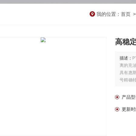
我的位置：
首页
高稳
描述：
离的充
具有惠
号精确
符合I2
一化，
产品型
更新时