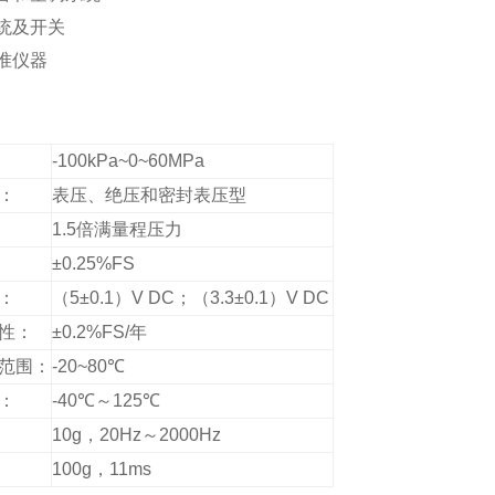
统及开关
准仪器
术规格
-100kPa~0~60MPa
：
表压、绝压和密封表压型
1.5
倍满量程压力
±
0.25%FS
：
（
5
±
0.1
）
V DC
；（
3.3
±
0.1
）
V DC
性：
±
0.2%FS/
年
范围：
-20~80
℃
：
-40
℃～
125
℃
10g
，
20Hz
～
2000Hz
100g
，
11ms