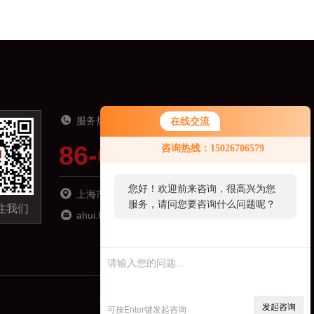
服务热线
在线交流
86-021-51691919
咨询热线：15026706579
您好！欢迎前来咨询，很高兴为您
上海市松江区南乐路1276弄115号8号楼6楼
服务，请问您要咨询什么问题呢？
注我们
ahui.hu@zhyqsensor.com
技术支持：
制药网
管理登录
sitemap.xml
发起咨询
可按Enter键发起咨询