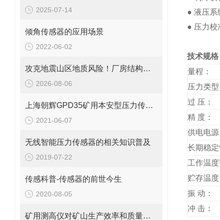
2025-07-14
●
液压系
●
压力校
倾角传感器的应用场景
2022-06-02
技
攻克地震山区地质风险！厂房结构在线安全监测解决方案应用。
量程：
2026-08-06
压力类型
过
压：
上海朝辉GPD35矿用本安型压力传感器
精
度：
2021-06-07
供电电源
无线智能压力传感器的相关知识普及
长期稳定
2019-07-22
工作温度
贮存温度
传感科普-传感器的前世今生
振
动：
2020-08-05
冲
击：
矿用测高仪对矿山生产效率和质量的积极影响