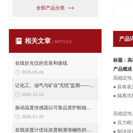
全部产品分类
产品
相关文章
/ ARTICLE
标题：高
在线折光仪的安装和接线
产品概述
2025-05-26
高稳定性
让化工、油气与矿业“无忧”监测——PT124B-281系列防爆压力变送器
●
具有表
2025-12-13
●
隔离式
振动温度传感器以可靠品质护航稳定运行
高稳定性
2026-07-20
●
压力检
在线浓度计优化浓度检测准确性的关键措施
●
制冷设