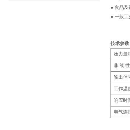
● 食品
● 一般
技术参数
压力量
非 线 性
输出信
工作温
响应时
电气连