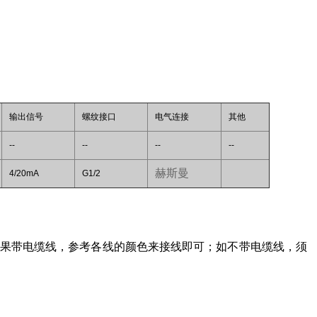
输出信号
螺纹接口
电气连接
其他
--
--
--
--
赫斯曼
4/20mA
G1/2
果带电缆线，参考各线的颜色来接线即可；如不带电缆线，须