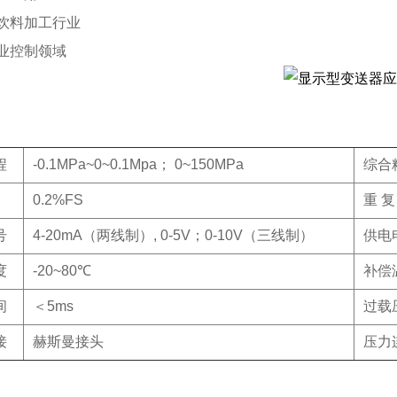
及饮料加工行业
工业控制领域
程
-0.1MPa~0~0.1Mpa； 0~150MPa
综合
0.2%FS
重 复
号
4-20mA（两线制）, 0-5V；0-10V（三线制）
供电
度
-20~80℃
补偿
间
＜5ms
过载
接
赫斯曼接头
压力