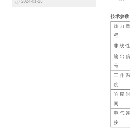
2024-01-26
技术参数
压力
程
非 线 性
输出
号
工作
度
响应
间
电气
接