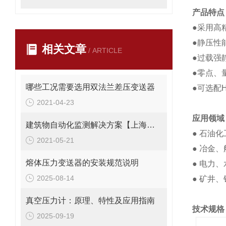
产品特点
●采用高
●静压性
相关文章
/ ARTICLE
●过载强静
●零点、
哪些工况需要选用双法兰差压变送器
●可选配
2021-04-23
应用领域
建筑物自动化监测解决方案【上海朝辉沉降自动化监测】
● 石油化
2021-05-21
● 冶金
熔体压力变送器的安装规范说明
● 电力
2025-08-14
● 矿井
真空压力计：原理、特性及应用指南
技术规格
2025-09-19