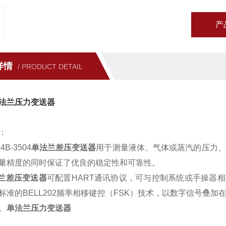
产
详情
/ PRODUCT DETAIL
法兰压力变送器
：
B-3504
单法兰差压变送器
用于测量液体、气体或蒸汽的压力、
量精度的同时保证了优良的稳定性和可靠性。
兰差压变送器
可配置HART通讯协议，可与控制系统或手操器
标准的BELL202频率相移键控（FSK）技术，以数字信号叠加在
。
单法兰压力变送器