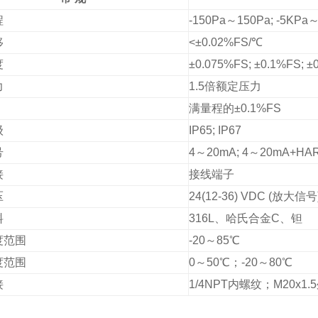
程
-150Pa
～
150Pa; -5KPa
移
<
±
0.02%FS/
℃
度
±
0.075%FS; ±0.1%FS; ±
力
1.5
倍额定压力
满量程的
±
0.1%FS
级
IP65; IP67
号
4
～
20mA; 4
～
20mA+HAR
接
接线端子
压
24(12-36) VDC (
放大信号
料
316L
、哈氏合金
C
、钽
度范围
-20
～
85
℃
度范围
0
～
50
℃；
-20
～
80
℃
接
1/4NPT
内螺纹；
M20x1.5