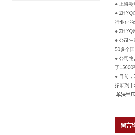
● 上海
● ZH
行业化的
● ZH
● 公司
50多个
● 公司
了1500
● 目前
拓展到市
单法兰
留言