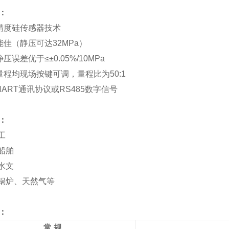
：
精度硅传感器技术
能佳（静压可达32MPa）
压误差优于≤±0.05%/10MPa
量程均现场按键可调，量程比为50:1
HART通讯协议或RS485数字信号
：
工
、船舶
、水文
、锅炉、天然气等
：
常
规