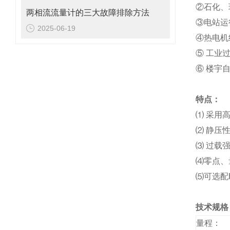
②石化、
两相流流量计的三大故障排除方法
③电站运
2025-06-19
④热电机
⑤ 工业
⑥ 楼宇
特点：
⑴ 采用
⑵ 静压性
⑶ 过载强
⑷零点、
⑸可选配
技术规格
量程：