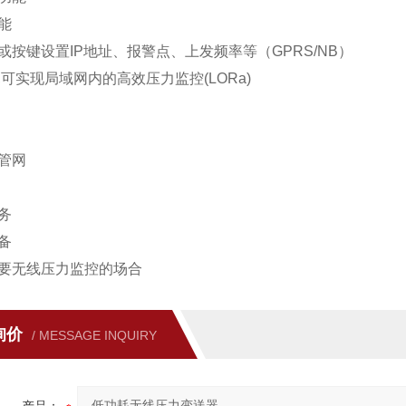
能
或按键设置
IP
地址、报警点、上发频率等（
GPRS/NB
）
,
可实现局域网内的高效压力监控
(LORa)
管网
务
备
要无线压力监控的场合
询价
/ MESSAGE INQUIRY