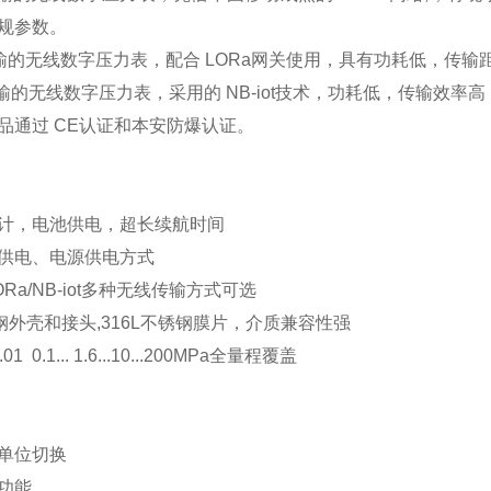
规参数。
输的无线数字压力表，配合
LORa
网关使用，具有功耗低，传输
输的无线数字压力表，采用的
NB-iot
技术，功耗低，传输效率高
品通过
CE
认证和本安防爆认证。
计，电池供电，超长续航时间
供电、电源供电方式
Ra/NB-iot
多种无线传输方式可选
钢外壳和接头
,316L
不锈钢膜片，介质兼容性强
0.01 0.1... 1.6...10...200MPa
全量程覆盖
单位切换
功能