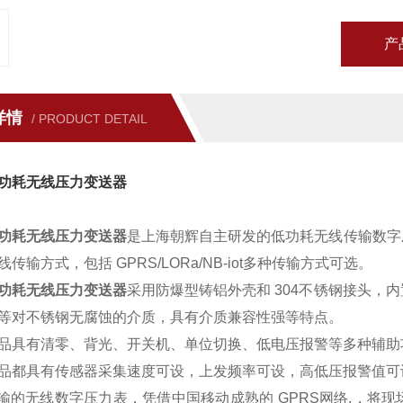
产
详情
/ PRODUCT DETAIL
功耗无线压力变送器
功耗
无线压力变送器
是上海朝辉自主研发的低功耗无线传输数字
线传输方式，包括
GPRS/LORa/NB-iot
多种传输方式可选。
功耗
无线压力变送器
采用防爆型铸铝外壳和
304
不锈钢接头，内
等对不锈钢无腐蚀的介质，具有介质兼容性强等特点。
品具有清零、背光、开关机、单位切换、低电压报警等多种辅助
品都具有传感器采集速度可设，上发频率可设，高低压报警值可
输的无线数字压力表，凭借中国移动成熟的
GPRS
网络
,
，将现