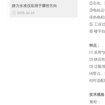
②石化、
静力水准仪应用于哪些方向
③电站运
2025-10-15
④热电机
⑤ 工业
⑥ 楼宇
特点：
⑴ 采用
⑵ 静压性
⑶ 过载强
⑷零点、
⑸可选配
技术规格
量程：