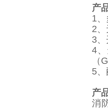
产
1
2
3
4
（G
5、
产
消