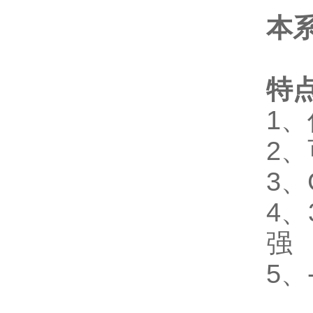
本
特
1
2
3、
4、
强
5、-