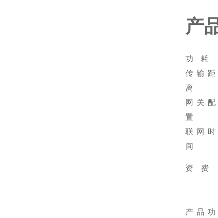
产
功 耗
传输距
离
网关配
置
联网时
间
资 费
产品功